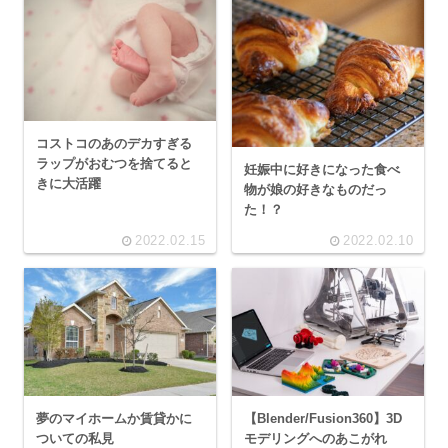
コストコのあのデカすぎる
ラップがおむつを捨てると
妊娠中に好きになった食べ
きに大活躍
物が娘の好きなものだっ
た！？
2022.02.15
2022.02.10
夢のマイホームか賃貸かに
【Blender/Fusion360】3D
ついての私見
モデリングへのあこがれ