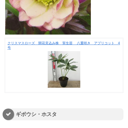
クリスマスローズ 開花見込み株 実生苗 八重咲き アプリコット 4
号
ギボウシ・ホスタ