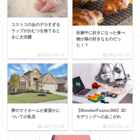
コストコのあのデカすぎる
ラップがおむつを捨てると
妊娠中に好きになった食べ
きに大活躍
物が娘の好きなものだっ
た！？
2022.02.15
2022.02.10
夢のマイホームか賃貸かに
【Blender/Fusion360】3D
ついての私見
モデリングへのあこがれ
2022.02.08
2022.01.31