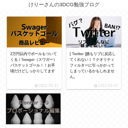
けりーさんの3DCG勉強ブログ
2万円以内でボールもついて
[ Twitter ]誰もリプに反応し
くる！Swager（スワガー）
てくれない！？クオリティ
バスケットゴール！！お手
フィルターに引っかかって
頃だけどしっかりしてます
しまっているかもしれませ
ん。
2022.03.12
2022.03.07